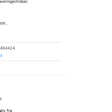
averinger/ridser.
stk..
 464424
rd
ølv fra