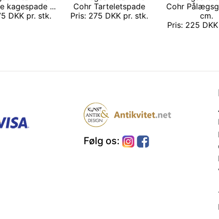
le kagespade ...
Cohr Tarteletspade
Cohr Pålægsga
75 DKK pr. stk.
Pris: 275 DKK pr. stk.
cm.
Pris: 225 DKK 
Følg os: