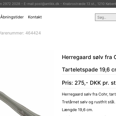
on 2972 2028 - E-mail post@antikk.dk - Knabrostræde 13 st., 1210 Køben
Åbningstider
Kontakt
Varenummer:
464424
Herregaard sølv fra 
Tarteletspade 19,6 c
Pris:
275
,-
DKK
pr. s
Herregaard sølv fra Cohr, tar
Tretårnet sølv og rustfrit stål.
Længde 19,6 cm.