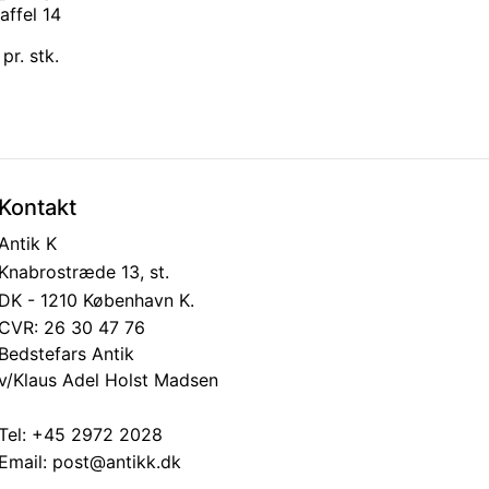
ffel 14
pr. stk.
Kontakt
Antik K
Knabrostræde 13, st.
DK - 1210 København K.
CVR: 26 30 47 76
Bedstefars Antik
v/Klaus Adel Holst Madsen
Tel:
+45 2972 2028
Email:
post@antikk.dk