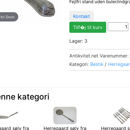
Fejlfri stand uden buler/indgr
Kontakt
 for Zoom
Lager: 3
Antikvitet.net Varenummer
:
Kategori:
Bestik
/
Herregaa
enne kategori
aard sølv fra
Herregaard sølv fra
Herregaard s