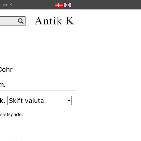
havn K
Cohr
m.
tk.
teletspade.