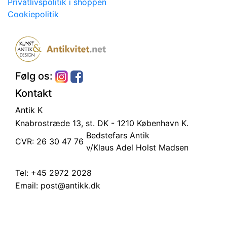
Privatlivspolitik i shoppen
Cookiepolitik
Følg os:
Kontakt
Antik K
Knabrostræde 13, st.
DK - 1210 København K.
Bedstefars Antik
CVR: 26 30 47 76
v/Klaus Adel Holst Madsen
Tel:
+45 2972 2028
Email:
post@antikk.dk