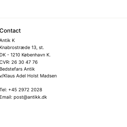
Contact
Antik K
Knabrostræde 13, st.
DK - 1210 København K.
CVR: 26 30 47 76
Bedstefars Antik
v/Klaus Adel Holst Madsen
Tel:
+45 2972 2028
Email:
post@antikk.dk