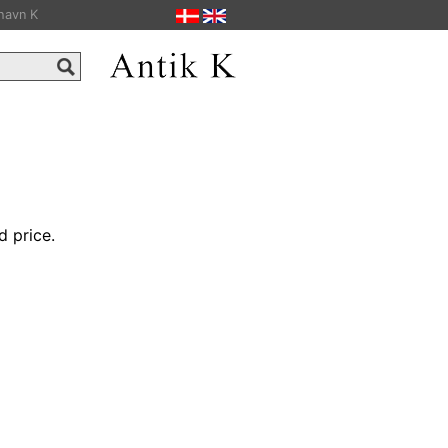
havn K
d price.