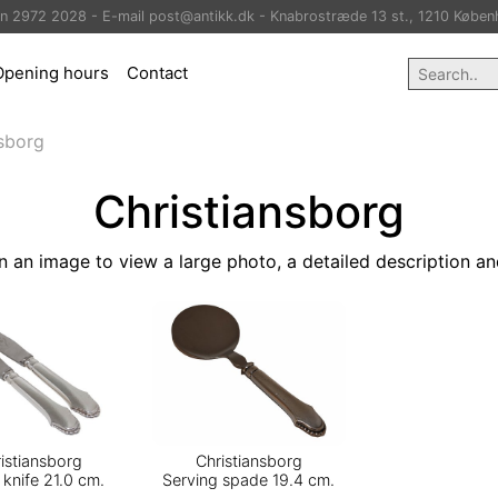
on 2972 2028 - E-mail post@antikk.dk - Knabrostræde 13 st., 1210 Køben
Opening hours
Contact
nsborg
Christiansborg
n an image to view a large photo, a detailed description an
istiansborg
Christiansborg
 knife 21.0 cm.
Serving spade 19.4 cm.