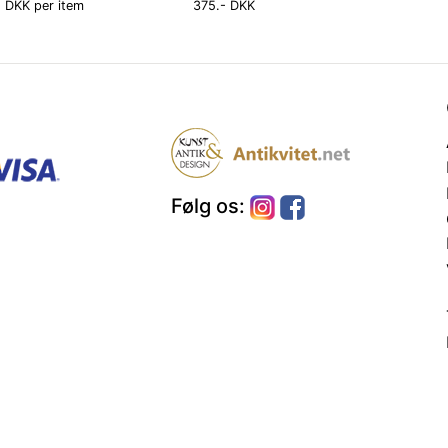
 DKK per item
375.- DKK
Følg os: