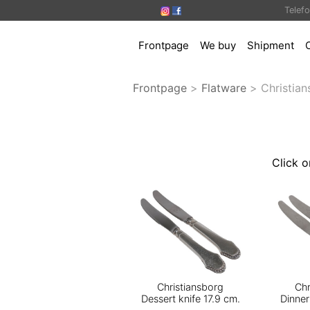
Telef
Frontpage
We buy
Shipment
Frontpage
>
Flatware
>
Christia
Click o
Christiansborg
Chr
Dessert knife 17.9 cm.
Dinner