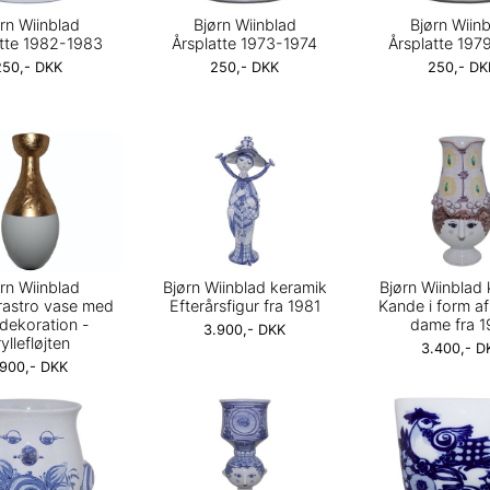
rn Wiinblad
Bjørn Wiinblad
Bjørn Wiin
atte 1982-1983
Årsplatte 1973-1974
Årsplatte 197
250,- DKK
250,- DKK
250,- DK
rn Wiinblad
Bjørn Wiinblad keramik
Bjørn Wiinblad
rastro vase med
Efterårsfigur fra 1981
Kande i form af 
dekoration -
dame fra 1
3.900,- DKK
yllefløjten
3.400,- D
.900,- DKK