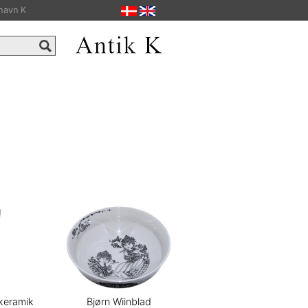
havn K
 keramik
Bjørn Wiinblad