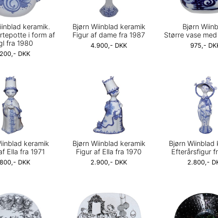
iinblad keramik.
Bjørn Wiinblad keramik
Bjørn Wiin
urtepotte i form af
Figur af dame fra 1987
Større vase med 
gl fra 1980
4.900,- DKK
975,- DK
.200,- DKK
iinblad keramik
Bjørn Wiinblad keramik
Bjørn Wiinblad
af Ella fra 1971
Figur af Ella fra 1970
Efterårsfigur f
.800,- DKK
2.900,- DKK
2.800,- D