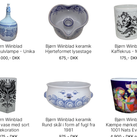
rn Wiinblad
Bjørn Wiinblad keramik
Bjørn Wiin
lvlampe - Unika
Hjerteformet lysestage
Kaffekrus - 
.000,- DKK
675,- DKK
175,- DK
rn Wiinblad
Bjørn Wiinblad keramik
Bjørn Wiin
 vase med sort
Rund skål i form af fugl fra
Kæmpe mørkeb
ekoration
1981
1001 Nats Ev
375,- DKK
975,- DKK
4.900,- DKK pr