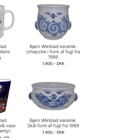
blad
Bjørn Wiinblad keramik.
Marts
Urtepotte i form af fugl fra
1986
K
1.900,- DKK
blad
Bjørn Wiinblad keramik.
lå vase
Skål form af fugl fra 1989
entyr
1.400,- DKK
. stk.