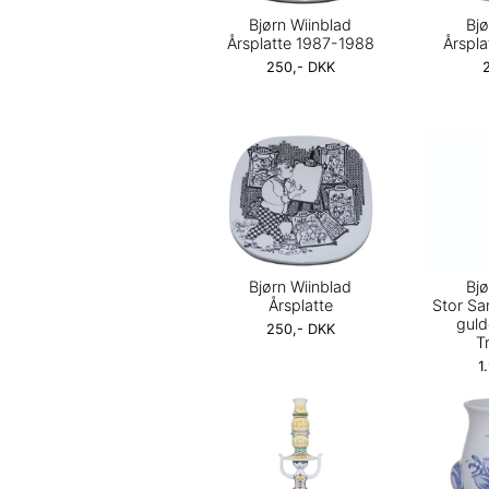
Bjørn Wiinblad
Bjø
Årsplatte 1987-1988
Årspl
250,- DKK
Bjørn Wiinblad
Bjø
Årsplatte
Stor Sa
guld
250,- DKK
Tr
1