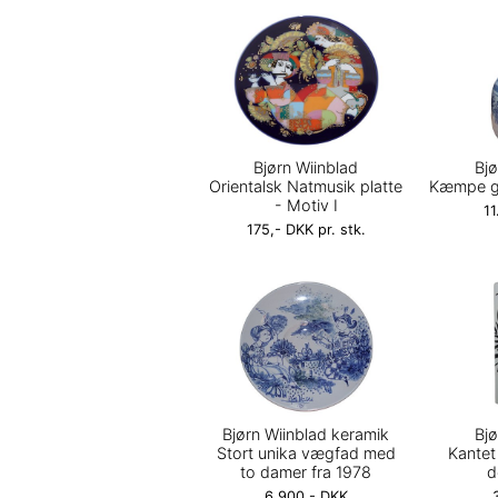
Bjørn Wiinblad
Bjø
Orientalsk Natmusik platte
Kæmpe gu
- Motiv I
11
175,- DKK pr. stk.
Bjørn Wiinblad keramik
Bjø
Stort unika vægfad med
Kantet
to damer fra 1978
d
6.900,- DKK