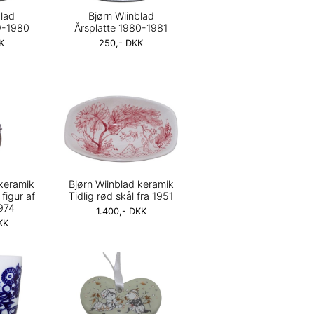
blad
Bjørn Wiinblad
9-1980
Årsplatte 1980-1981
K
250,- DKK
 keramik
Bjørn Wiinblad keramik
figur af
Tidlig rød skål fra 1951
974
1.400,- DKK
KK