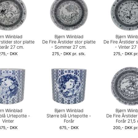
rn Wiinblad
Bjørn Wiinblad
Bjørn Wiin
rstider stor platte
De Fire Årstider stor platte
De Fire Årstider s
terår 27 cm.
- Sommer 27 cm.
- Vinter 27
275,- DKK
275,- DKK pr. stk.
275,- DKK pr.
rn Wiinblad
Bjørn Wiinblad
Bjørn Wiin
blå Urtepotte -
Større blå Urtepotte -
De Fire Årstider
Vinter
Forår
Forår 21,5
675,- DKK
675,- DKK
200,- DKK pr.