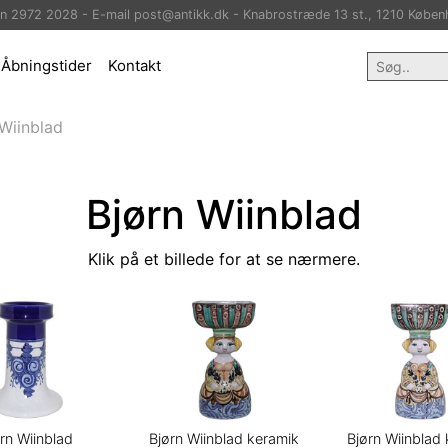
on 2972 2028 - E-mail post@antikk.dk - Knabrostræde 13 st., 1210 Køben
Åbningstider
Kontakt
 Wiinblad
Bjørn Wiinblad
Klik på et billede for at se nærmere.
rn Wiinblad
Bjørn Wiinblad keramik
Bjørn Wiinblad