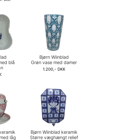
blad
Bjørn Wiinblad
 med blå
Grøn vase med damer
on
1.200,- DKK
K
 keramik
Bjørn Wiinblad keramik
 med låg
Større væghængt relief