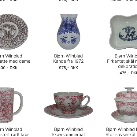
rn Wiinblad
Bjørn Wiinblad
Bjørn Wiin
latte med dame
Kande fra 1972
Firkantet skål
dekorati
300,- DKK
975,- DKK
475,- DK
rn Wiinblad
Bjørn Wiinblad
Bjørn Wiinblad
stort rødt krus
Skærsommernat
Stor sovseskål