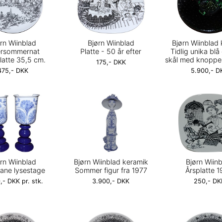
rn Wiinblad
Bjørn Wiinblad
Bjørn Wiinblad
rsommernat
Platte - 50 år efter
Tidlig unika bl
latte 35,5 cm.
skål med knopper
175,- DKK
475,- DKK
5.900,- D
rn Wiinblad
Bjørn Wiinblad keramik
Bjørn Wiin
cane lysestage
Sommer figur fra 1977
Årsplatte 
,- DKK pr. stk.
3.900,- DKK
250,- DK