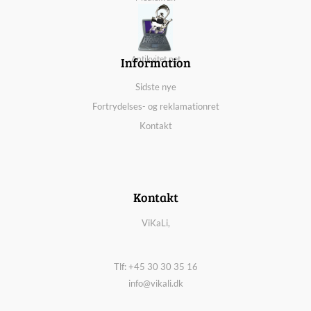
Information
Antikvitet.net
Sidste nye
Fortrydelses- og reklamationret
Kontakt
Kontakt
ViKaLi,
Tlf: +45 30 30 35 16
info@vikali.dk