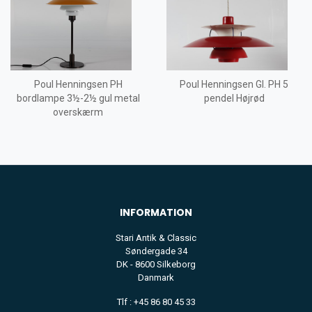
Poul Henningsen PH
Poul Henningsen Gl. PH 5
bordlampe 3½-2½ gul metal
pendel Højrød
overskærm
INFORMATION
Stari Antik & Classic
Søndergade 34
DK - 8600 Silkeborg
Danmark
Tlf : +45 86 80 45 33