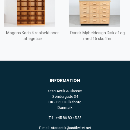
Mogens Koch 4 reolsektioner
Dansk Møbeldesign Disk af eg
af egetræ
med 15 skuffer
INFORMATION
Stari Antik & Classic
Søndergade 34
DK - 8600 Silkeborg
Danmark
Tlf : +45 86 80 45 33
E-mail: stariantik@antikvitet.net