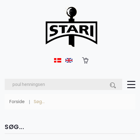
Forside
Søg...
SØG...