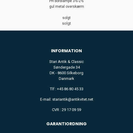
PH bordlampe 3½-2½
gul metal overskærm
solgt
solgt
INFORMATION
Stari Antik & Classic
Søndergade 34
DK - 8600 Silkeborg
Danmark
Tlf : +45 86 80 45 33
E-mail: stariantik@antikvitet.net
CVR : 29 17 09 59
GARANTIORDNING