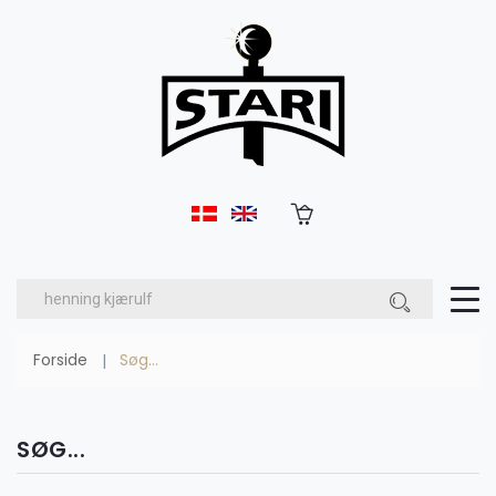
Forside
Søg...
SØG...