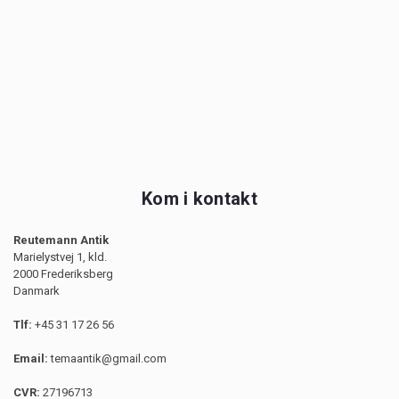
Kom i kontakt
Reutemann Antik
Marielystvej 1, kld.
2000 Frederiksberg
Danmark
Tlf:
+45 31 17 26 56
Email:
temaantik@gmail.com
CVR:
27196713