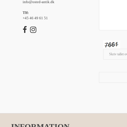
info@osted-antik.dk
Tlf:
+45 46 49 61 51
INFORMATION