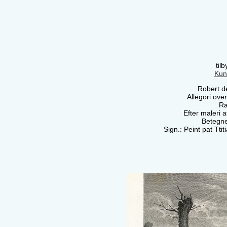
til
Kun
Robert d
Allegori ove
Ra
Efter maleri a
Betegn
Sign.: Peint pat Tti