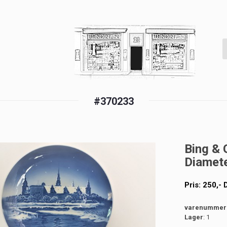
#370233
Bing & 
Diamete
Pris:
250
,-
varenummer
Lager
: 1