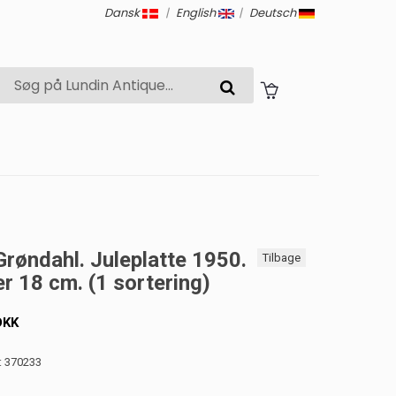
Dansk
|
English
|
Deutsch
Grøndahl. Juleplatte 1950.
Tilbage
r 18 cm. (1 sortering)
DKK
: 370233