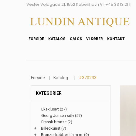
Vester Voldgade 21, 1552 København V | +45 33 13 21 11
FORSIDE
KATALOG
OM OS
VI KØBER
KONTAKT
Forside
Katalog
#370233
KATEGORIER
Eksklusivt
(27)
Georg Jensen sølv
(57)
Fransk bronze
(2)
+
Billedkunst
(7)
+
Bronze, kobber, tin m.m.
(9)