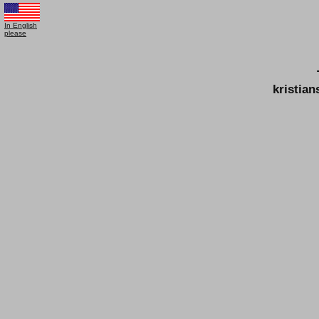
In English
please
kristia