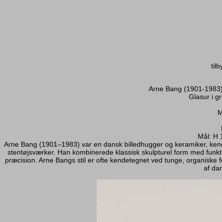
til
Arne Bang (1901-1983), 
Glasur i g
M
Mål: H 
Arne Bang (1901–1983) var en dansk billedhugger og keramiker, kendt
stentøjsværker. Han kombinerede klassisk skulpturel form med funk
præcision. Arne Bangs stil er ofte kendetegnet ved tunge, organiske 
af da