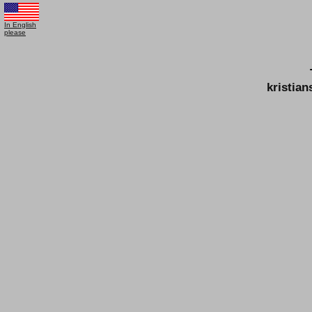
In English
please
kristia