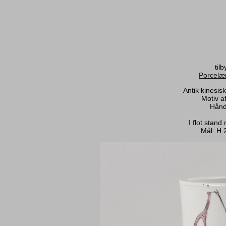
til
Porcelæ
Antik kinesis
Motiv a
Hånd
I flot stan
Mål: H 