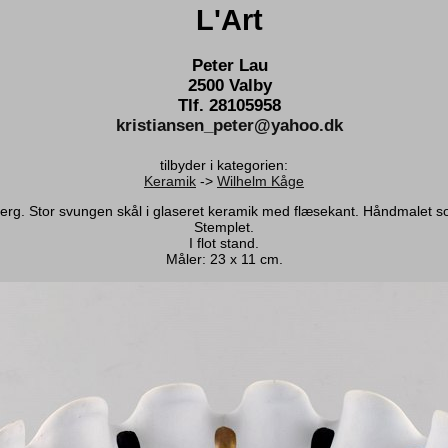
L'Art
Peter Lau
2500 Valby
Tlf. 28105958
kristiansen_peter@yahoo.dk
tilbyder i kategorien:
Keramik
->
Wilhelm Kåge
rg. Stor svungen skål i glaseret keramik med flæsekant. Håndmalet sort
Stemplet.
I flot stand.
Måler: 23 x 11 cm.