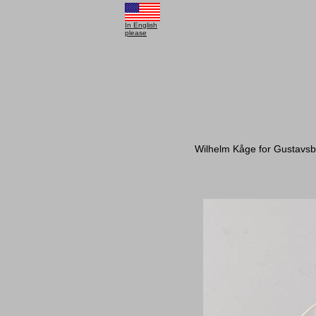
In English
please
Wilhelm Kåge for Gustavsbe