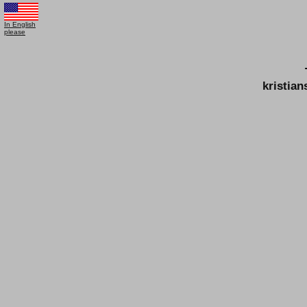
In English
please
kristia