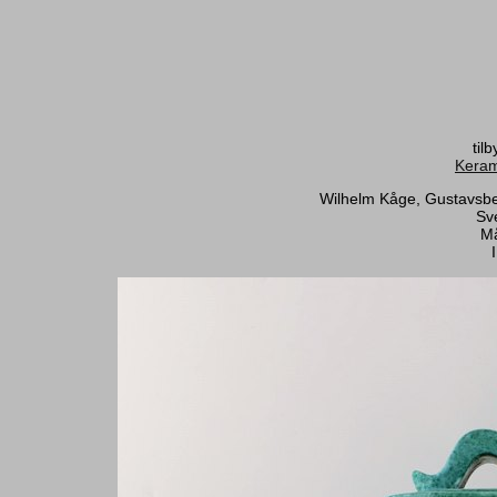
til
Keram
Wilhelm Kåge, Gustavsber
Sv
Må