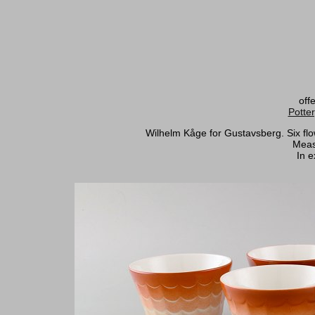
off
Potte
Wilhelm Kåge for Gustavsberg. Six flo
Meas
In e