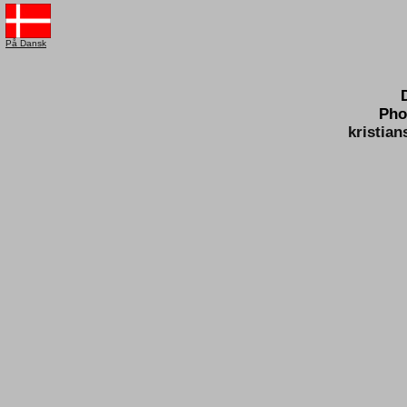
På Dansk
Pho
kristia