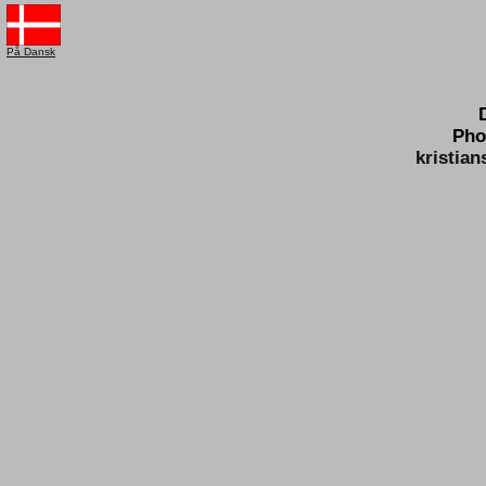
På Dansk
Pho
kristia