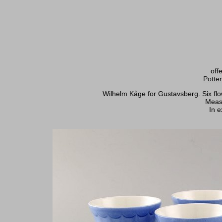
off
Potte
Wilhelm Kåge for Gustavsberg. Six flo
Measu
In e