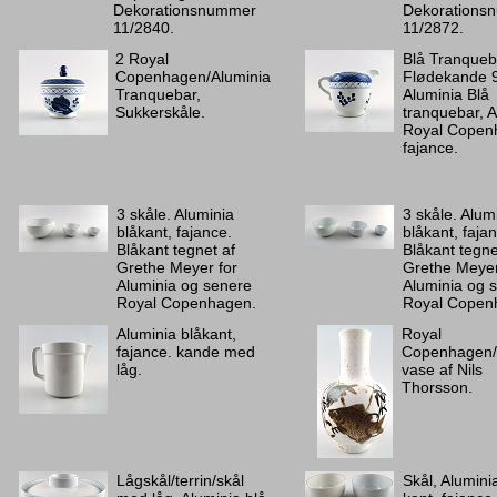
Dekorationsnummer
Dekorations
11/2840.
11/2872.
2 Royal
Blå Tranqueb
Copenhagen/Aluminia
Flødekande 
Tranquebar,
Aluminia Blå
Sukkerskåle.
tranquebar, A
Royal Copen
fajance.
3 skåle. Aluminia
3 skåle. Alum
blåkant, fajance.
blåkant, faja
Blåkant tegnet af
Blåkant tegne
Grethe Meyer for
Grethe Meyer
Aluminia og senere
Aluminia og 
Royal Copenhagen.
Royal Copen
Aluminia blåkant,
Royal
fajance. kande med
Copenhagen/
låg.
vase af Nils
Thorsson.
Lågskål/terrin/skål
Skål, Alumini