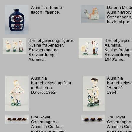
Aluminia, Tenera
Doreen Midde
flacon i fajance.
Aluminia/Roy
Copenhagen
havfruefigur i
Børnehjælpsdagsfigurer.
Børnehjælpsda
Kusine fra Amager,
Aluminia.
Skovserkone og
Kusine fra Am
Skovserdreng.
Skovserdreng 
Aluminia.
1940'erne.
Aluminia
Aluminia
børnehjælpsdagsfigur
børnehjælpsd
af Ballerina.
"Henrik".
Dateret 1952.
1954.
Fire Royal
Tre Royal
Copenhagen /
Copenhagen 
Aluminia Confetti
Aluminia Conf
mokkakopper med
mokkakoppe