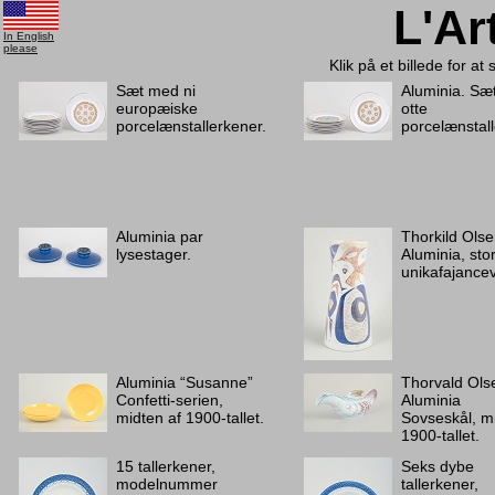
L'Ar
In English
please
Klik på et billede for at
Sæt med ni
Aluminia. Sæ
europæiske
otte
porcelænstallerkener.
porcelænstall
Aluminia par
Thorkild Olse
lysestager.
Aluminia, sto
unikafajance
Aluminia “Susanne”
Thorvald Ols
Confetti-serien,
Aluminia
midten af 1900-tallet.
Sovseskål, m
1900-tallet.
15 tallerkener,
Seks dybe
modelnummer
tallerkener,