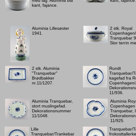
med låg. Aluminia blå
kant, fajance.
kant, fajance.
Aluminia Lillesøster
2 stk. Royal
1941.
Copenhagen/
Tranquebar 9
Stor terrin me
2 stk. Aluminia
Rundt
"Tranquebar"
Tranquebar/T
Brødbakker
kagefad fra R
nr.11/1207.
Copenhagen/A
Dekorations
11/936.
Aluminia Tranquebar,
Aluminia Roy
stort muslingefad.
Copenhagen
Dekorationsnummer
Tranquebar, li
11/1048.
Dekorations
11/925.
Lille
Tranquebar/T
Tranquebar/Trankebar
frokosttallerk