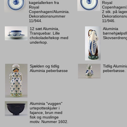
kagetallerken fra
Royal
Royal
Copenhagen/A
Copenhagen/Aluminia.
2 stk. på lage
Dekorationsnummer
Dekorations
11/944.
11/946.
12 sæt Aluminia,
Aluminia
Tranquebar. Lille
børnehjælpsf
chokolade/tekop med
Skovserdreng
underkop.
Sjælden og tidlig
Tidlig Alumini
Aluminia peberbøsse
peberbøsse.
Aluminia "vuggen"
urtepotteskjuler i
fajance, brun med
fisk og muslinge
motiv. Nummer 1602.