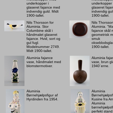
underkopper i
underkopper i 
glaseret fajance med
glaseret faj
indvendig guld. Midt
indvendig gul
1900-tallet.
1900-tallet.
Nils Thorsson for
Nils Thorsson
Aluminia. Stor
Aluminia. "Ma
Columbine skål i
fajance skål
håndmalet glaseret
geometrisk m
fajance. Hvid, sort og
smuk
gul fugl.
okseblodsglas
Modelnummer 2749.
1900-tallet.
Midt 1900-tallet.
Aluminia fajance
Aluminia faja
vase, håndmalet med
vase, brun gl
blomstermotiver.
1940´erne.
Aluminia
Aluminia
Børnehjælpsfigur af
Børnehjælpsfi
Hyrdinden fra 1954.
Kusine fra A
Aluminia
børnehjælpsfi
perfekt stand