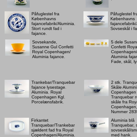
Påfuglestel fra
Påfuglestel fr
Københavns
Københavns
fajancefabrik/Aluminia.
fajancefabrik
Stort rundt fad i
Sovseskål i f
fajance.
Sovsekande,
5 dele Susan
Susanne Gul Confetti
Confetti Roya
Royal Copenhagen/
Copenhagen
Aluminia fajance.
Aluminia faja
Fade, skål, l
Trankebar/Tranquebar
2 stk. Tranq
fajance lysestage.
Skåle Alumin
Aluminia. Royal
Copenhagen
Copenhagen Kgl.
Tranquebar 
Porcelænsfabrik.
skåle fra Roy
Copenhagen
Nummer 283
Firkantet
Aluminia blå
Tranquebar/Trankebar
Tranquebar, 
sjældent fad fra Royal
sovseskål/s
Copenhagen/Aluminia.
med hank.