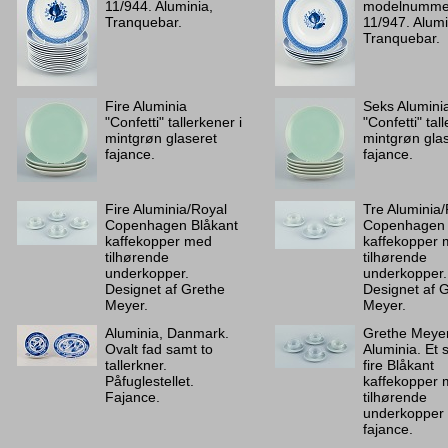
11/944. Aluminia,
modelnumme
Tranquebar.
11/947. Alumi
Tranquebar.
Fire Aluminia
Seks Alumini
"Confetti" tallerkener i
"Confetti" tal
mintgrøn glaseret
mintgrøn gla
fajance.
fajance.
Fire Aluminia/Royal
Tre Aluminia
Copenhagen Blåkant
Copenhagen 
kaffekopper med
kaffekopper
tilhørende
tilhørende
underkopper.
underkopper.
Designet af Grethe
Designet af 
Meyer.
Meyer.
Aluminia, Danmark.
Grethe Meyer
Ovalt fad samt to
Aluminia. Et 
tallerkner.
fire Blåkant
Påfuglestellet.
kaffekopper
Fajance.
tilhørende
underkopper 
fajance.