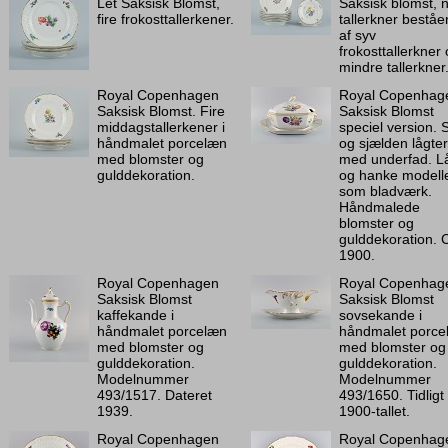
Let Saksisk Blomst,
Saksisk blomst, n
fire frokosttallerkener.
tallerkner bestå
af syv
frokosttallerkner 
mindre tallerkner
Royal Copenhagen
Royal Copenhag
Saksisk Blomst. Fire
Saksisk Blomst
middagstallerkener i
speciel version. 
håndmalet porcelæn
og sjælden lågter
med blomster og
med underfad. L
gulddekoration.
og hanke modell
som bladværk.
Håndmalede
blomster og
gulddekoration. 
1900.
Royal Copenhagen
Royal Copenhag
Saksisk Blomst
Saksisk Blomst
kaffekande i
sovsekande i
håndmalet porcelæn
håndmalet porce
med blomster og
med blomster og
gulddekoration.
gulddekoration.
Modelnummer
Modelnummer
493/1517. Dateret
493/1650. Tidligt
1939.
1900-tallet.
Royal Copenhagen
Royal Copenhag