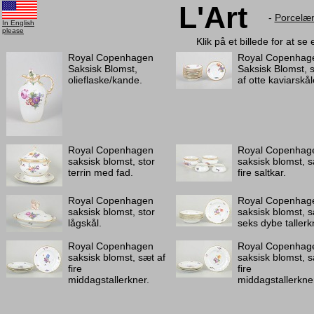
L'Art
-
Porcelæ
In English
please
Klik på et billede for at se
Royal Copenhagen
Royal Copenhag
Saksisk Blomst,
Saksisk Blomst, 
olieflaske/kande.
af otte kaviarskål
Royal Copenhagen
Royal Copenhag
saksisk blomst, stor
saksisk blomst, s
terrin med fad.
fire saltkar.
Royal Copenhagen
Royal Copenhag
saksisk blomst, stor
saksisk blomst, s
lågskål.
seks dybe tallerk
Royal Copenhagen
Royal Copenhag
saksisk blomst, sæt af
saksisk blomst, s
fire
fire
middagstallerkner.
middagstallerkne