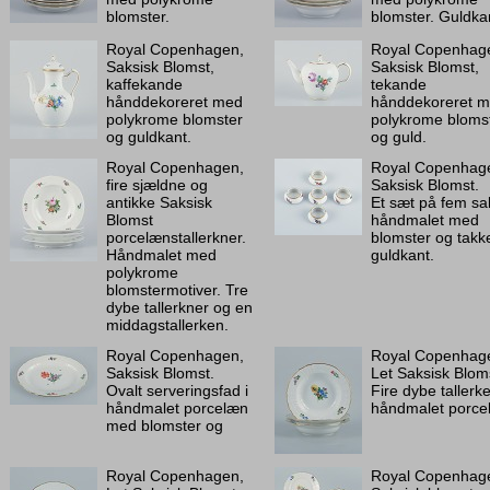
blomster.
blomster. Guldka
Royal Copenhagen,
Royal Copenhag
Saksisk Blomst,
Saksisk Blomst,
kaffekande
tekande
hånddekoreret med
hånddekoreret 
polykrome blomster
polykrome bloms
og guldkant.
og guld.
Royal Copenhagen,
Royal Copenhag
fire sjældne og
Saksisk Blomst.
antikke Saksisk
Et sæt på fem sal
Blomst
håndmalet med
porcelænstallerkner.
blomster og takk
Håndmalet med
guldkant.
polykrome
blomstermotiver. Tre
dybe tallerkner og en
middagstallerken.
Royal Copenhagen,
Royal Copenhag
Saksisk Blomst.
Let Saksisk Blom
Ovalt serveringsfad i
Fire dybe tallerke
håndmalet porcelæn
håndmalet porce
med blomster og
Royal Copenhagen,
Royal Copenhag