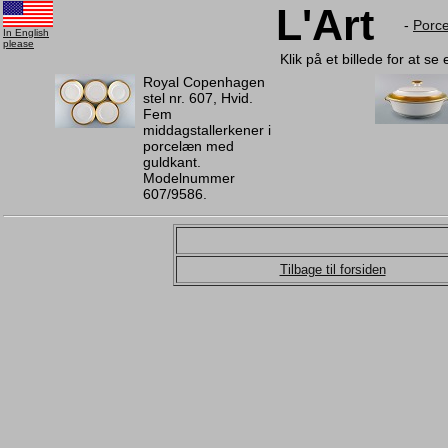
L'Art
-
Porc
In English
please
Klik på et billede for at se
Royal Copenhagen
stel nr. 607, Hvid.
Fem
middagstallerkener i
porcelæn med
guldkant.
Modelnummer
607/9586.
Tilbage til forsiden