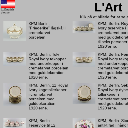
L'Art
In English
please
Klik på et billede for at se
KPM Berlin,
KPM, Berlin. Roy
”Friederike” lågskål i
Ivory teservice i
cremefarvet
cremefarvet por
porcelæn.
med gulddekorat
til seks personer
1920'erne.
KPM, Berlin. Tolv
KPM, Berlin. Fe
Royal Ivory tekopper
Royal Ivory teko
med underkopper i
med underkopper
cremefarvet porcelæn
cremefarvet por
med gulddekoration.
med gulddekorat
1920'erne.
1920'erne.
KPM, Berlin. 11 Royal
KPM, Berlin. Se
Ivory kagetallerkener
Royal Ivory dybe
i cremefarvet
tallerkener i
porcelæn med
cremefarvet por
gulddekoration.
med gulddekorat
1920'erne.
1920'erne.
KPM, Berlin.
KPM, Berlin. Stor
Teservice til 12
antikt fad i hånd