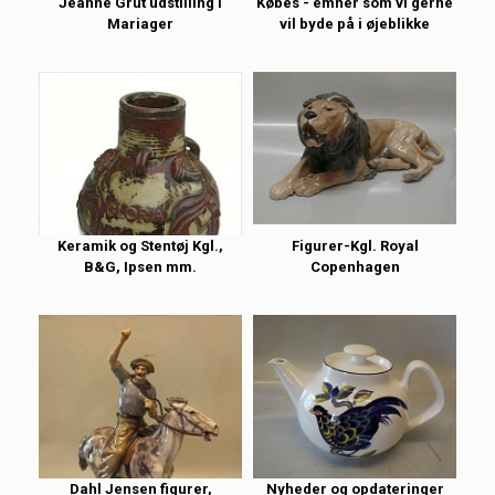
Jeanne Grut udstilling i
Købes - emner som vi gerne
Mariager
vil byde på i øjeblikke
Keramik og Stentøj Kgl.,
Figurer-Kgl. Royal
B&G, Ipsen mm.
Copenhagen
Dahl Jensen figurer,
Nyheder og opdateringer