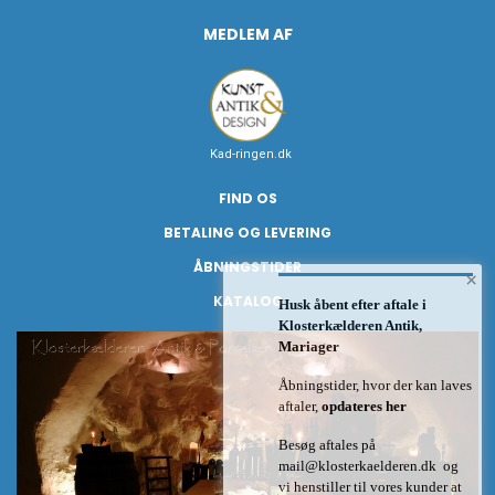
MEDLEM AF
Kad-ringen.dk
FIND OS
BETALING OG LEVERING
ÅBNINGSTIDER
×
KATALOG
Husk åbent efter aftale i
Klosterkælderen Antik,
Mariager
Åbningstider, hvor der kan laves
aftaler,
opdateres her
Besøg aftales på
mail@klosterkaelderen.dk
og
vi henstiller til vores kunder at