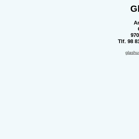
G
An
970
Tlf. 98 8
glash