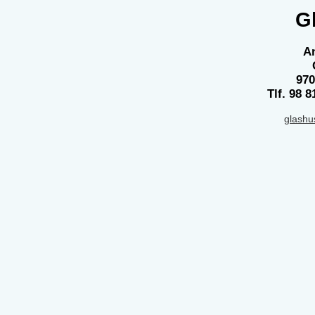
G
An
970
Tlf. 98 8
glash