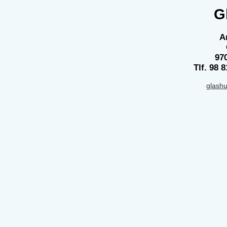
G
A
97
Tlf. 98 
glash