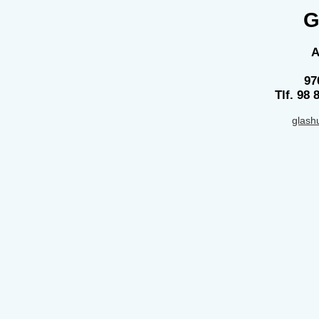
G
A
97
Tlf. 98 
glash