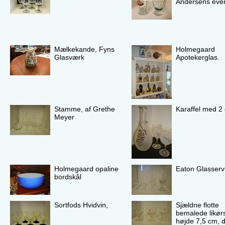
Andersens even
Mælkekande, Fyns
Holmegaard
Glasværk
Apotekerglas.
Stamme, af Grethe
Karaffel med 2 
Meyer
Holmegaard opaline
Eaton Glasserv
bordskål
Sortfods Hvidvin,
Sjældne flotte
bemalede likør
højde 7,5 cm, d