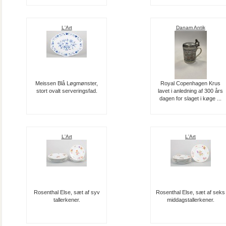
L'Art
Danam Antik
Meissen Blå Løgmønster,
Royal Copenhagen Krus
stort ovalt serveringsfad.
lavet i anledning af 300 års
dagen for slaget i køge ...
L'Art
L'Art
Rosenthal Else, sæt af syv
Rosenthal Else, sæt af seks
tallerkener.
middagstallerkener.