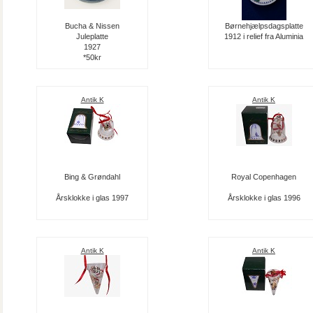
Bucha & Nissen
Børnehjælpsdagsplatte
Juleplatte
1912 i relief fra Aluminia
1927
*50kr
Antik K
Antik K
Bing & Grøndahl
Royal Copenhagen
Årsklokke i glas 1997
Årsklokke i glas 1996
Antik K
Antik K