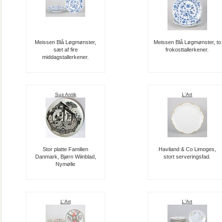
Meissen Blå Løgmønster,
Meissen Blå Løgmønster, to
sæt af fire
frokosttallerkener.
middagstallerkener.
Sus Antik
L'Art
Stor platte Familien
Haviland & Co Limoges,
Danmark, Bjørn Wiinblad,
stort serveringsfad.
Nymølle
L'Art
L'Art