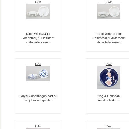
L'Art
L'Art
Tapio Wirkkala for
Tapio Wirkkala for
Rosenthal, "Guldsmed"
Rosenthal, "Guldsmed"
dybe tallerkener.
dybe tallerkener.
L'Art
L'Art
Royal Copenhagen sæt af
Bing & Grøndahl
fire jubilæumsplatter.
mindetallerken.
L'Art
L'Art