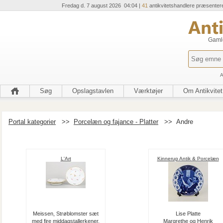
Fredag d. 7 august 2026 04:04 |
41
antikvitetshandlere præsenter
Gamle
A
Søg
Opslagstavlen
Værktøjer
Om Antikvitet
Portal kategorier
>>
Porcelæn og fajance - Platter
>>
Andre
L'Art
Kinnerup Antik & Porcelæn
Meissen, Strøblomster sæt
Lise Platte
med fire middagstallerkener.
Margrethe og Henrik