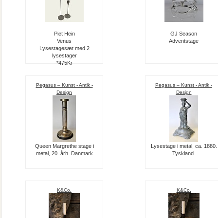
Piet Hein
GJ Season
Venus
Adventstage
Lysestagesæt med 2
lysestager
*475Kr
Pegasus – Kunst - Antik -
Pegasus – Kunst - Antik -
Design
Design
Queen Margrethe stage i
Lysestage i metal, ca. 1880.
metal, 20. årh. Danmark
Tyskland.
K&Co.
K&Co.