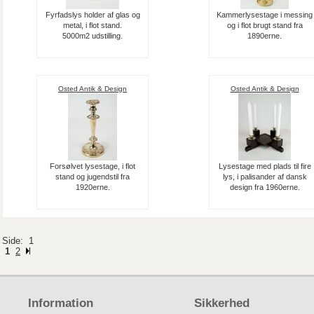
Fyrfadslys holder af glas og
Kammerlysestage i messing
metal, i flot stand.
og i flot brugt stand fra
5000m2 udstilling.
1890erne.
Osted Antik & Design
Osted Antik & Design
Forsølvet lysestage, i flot
Lysestage med plads til fire
stand og jugendstil fra
lys, i palisander af dansk
1920erne.
design fra 1960erne.
Side: 1
1
2
Information
Sikkerhed