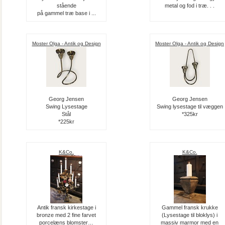
stående
metal og fod i træ. . .
på gammel træ base i ...
Moster Olga - Antik og Design
Moster Olga - Antik og Design
Georg Jensen
Georg Jensen
Swing Lysestage
Swing lysestage til væggen
Stål
*325kr
*225kr
K&Co.
K&Co.
Antik fransk kirkestage i
Gammel fransk krukke
bronze med 2 fine farvet
(Lysestage til bloklys) i
porcelæns blomster…
massiv marmor med en