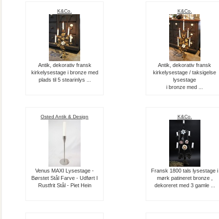
K&Co.
K&Co.
Antik, dekorativ fransk
Antik, dekorativ fransk
kirkelysestage i bronze med
kirkelysestage / taksigelse
plads til 5 stearinlys ...
lysestage
i bronze med ...
Osted Antik & Design
K&Co.
Venus MAXI Lysestage -
Fransk 1800 tals lysestage i
Børstet Stål Farve - Udført I
mørk patineret bronze ,
Rustfrit Stål - Piet Hein
dekoreret med 3 gamle ...