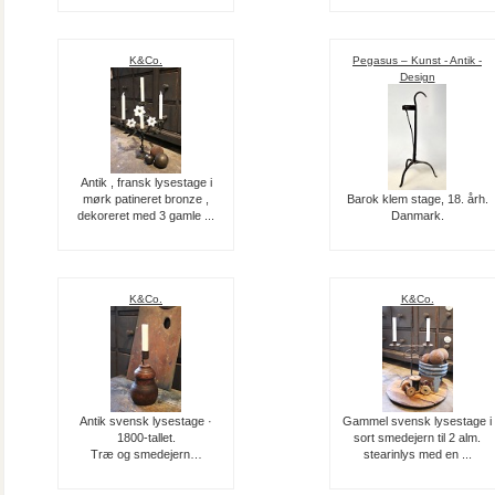
K&Co.
Pegasus – Kunst - Antik -
Design
Antik , fransk lysestage i
mørk patineret bronze ,
Barok klem stage, 18. årh.
dekoreret med 3 gamle ...
Danmark.
K&Co.
K&Co.
Antik svensk lysestage ·
Gammel svensk lysestage i
1800-tallet.
sort smedejern til 2 alm.
Træ og smedejern…
stearinlys med en ...