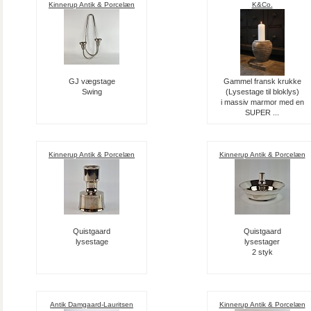
Kinnerup Antik & Porcelæn
K&Co.
GJ vægstage
Gammel fransk krukke
Swing
(Lysestage til bloklys)
i massiv marmor med en
SUPER ...
Kinnerup Antik & Porcelæn
Kinnerup Antik & Porcelæn
Quistgaard
Quistgaard
lysestage
lysestager
2 styk
Antik Damgaard-Lauritsen
Kinnerup Antik & Porcelæn