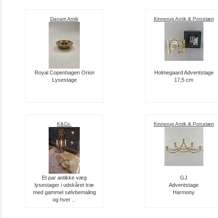
Danam Antik
Kinnerup Antik & Porcelæn
Royal Copenhagen Orion
Holmegaard Adventstage
Lysestage
17,5 cm
K&Co.
Kinnerup Antik & Porcelæn
Et par antikke væg
GJ
lysestager i udskåret træ
Adventstage
med gammel sølvbemaling
Harmony
og hver ...