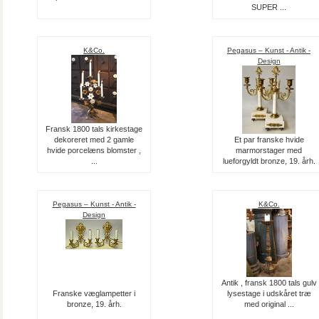
SUPER ...
K&Co.
Pegasus – Kunst - Antik -
Design
Fransk 1800 tals kirkestage
dekoreret med 2 gamle
Et par franske hvide
hvide porcelæns blomster ,
marmorstager med
...
lueforgyldt bronze, 19. årh.
Pegasus – Kunst - Antik -
K&Co.
Design
Antik , fransk 1800 tals gulv
Franske væglampetter i
lysestage i udskåret træ
bronze, 19. årh.
med original ...