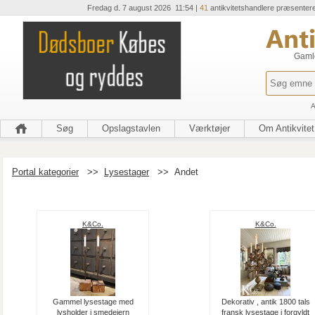
Fredag d. 7 august 2026 11:54 |
41
antikvitetshandlere præsenter
Gamle
A
Søg
Opslagstavlen
Værktøjer
Om Antikvitet
Portal kategorier
>>
Lysestager
>>
Andet
K&Co.
K&Co.
Gammel lysestage med
Dekorativ , antik 1800 tals
lysholder i smedejern
fransk lysestage i forgyldt