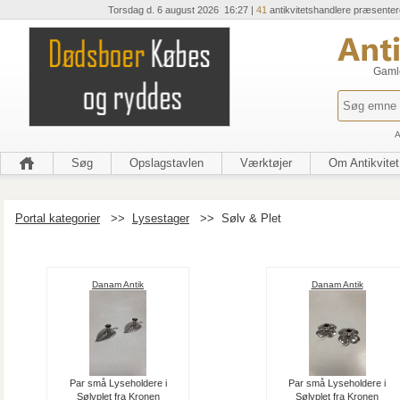
Torsdag d. 6 august 2026 16:27 |
41
antikvitetshandlere præsenter
Gamle
A
Søg
Opslagstavlen
Værktøjer
Om Antikvitet
Portal kategorier
>>
Lysestager
>>
Sølv & Plet
Danam Antik
Danam Antik
Par små Lyseholdere i
Par små Lyseholdere i
Sølvplet fra Kronen
Sølvplet fra Kronen