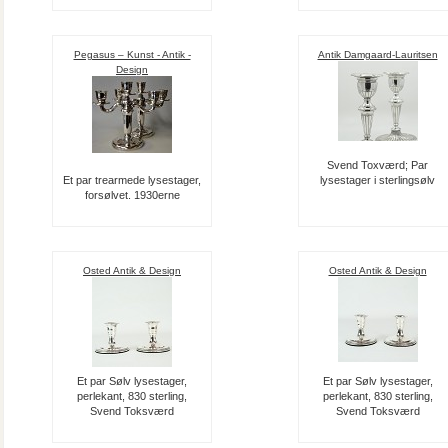
Pegasus – Kunst - Antik -
Antik Damgaard-Lauritsen
Design
Svend Toxværd; Par
Et par trearmede lysestager,
lysestager i sterlingsølv
forsølvet. 1930erne
Osted Antik & Design
Osted Antik & Design
Et par Sølv lysestager,
Et par Sølv lysestager,
perlekant, 830 sterling,
perlekant, 830 sterling,
Svend Toksværd
Svend Toksværd