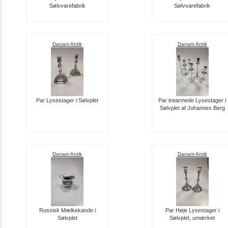
Sølvvarefabrik
Sølvvarefabrik
Danam Antik
Danam Antik
Par Lysestager i Sølvplet
Par trearmede Lysestager i
Sølvplet af Johannes Berg
Danam Antik
Danam Antik
Russisk Mælkekande i
Par Høje Lysestager i
Sølvplet
Sølvplet, umærket