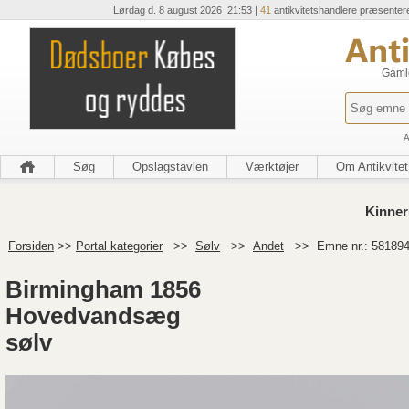
Lørdag d. 8 august 2026 21:53 |
41
antikvitetshandlere præsenter
Gamle
A
Søg
Opslagstavlen
Værktøjer
Om Antikvitet
Kinner
Forsiden
>>
Portal kategorier
>>
Sølv
>>
Andet
>>
Emne nr.: 58189
Birmingham 1856
Hovedvandsæg
sølv