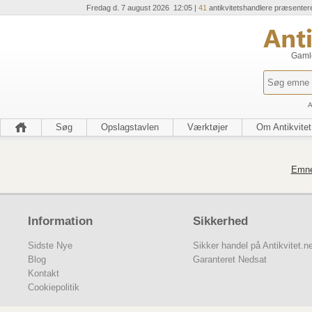
Fredag d. 7 august 2026 12:05 |
41
antikvitetshandlere præsenter
Gamle
A
Søg
Opslagstavlen
Værktøjer
Om Antikvitet
Emnet
Information
Sikkerhed
Sidste Nye
Sikker handel på Antikvitet.n
Blog
Garanteret Nedsat
Kontakt
Cookiepolitik