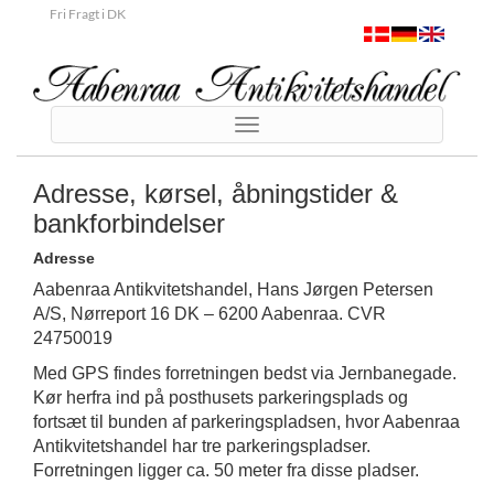
Fri Fragt i DK
Toggle
navigation
Adresse, kørsel, åbningstider &
bankforbindelser
Adresse
Aabenraa Antikvitetshandel, Hans Jørgen Petersen
A/S, Nørreport 16 DK – 6200 Aabenraa. CVR
24750019
Med GPS findes forretningen bedst via Jernbanegade.
Kør herfra ind på posthusets parkeringsplads og
fortsæt til bunden af parkeringspladsen, hvor Aabenraa
Antikvitetshandel har tre parkeringspladser.
Forretningen ligger ca. 50 meter fra disse pladser.