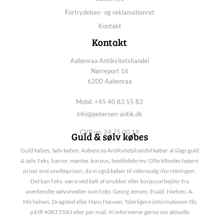
Fortrydelses- og reklamationret
Kontakt
Kontakt
Aabenraa Antikvitetshandel
Nørreport 16
6200 Aabenraa
Mobil: +45 40 83 55 83
info@petersen-antik.dk
CVR no: 24 75 00 19
Guld & sølv købes
Guld købes. Sølv købes. Aabenraa Antikvitetshandel køber al slags guld
& sølv, f.eks. barrer, mønter, korpus, bestikdele mv. Ofte tilbydes højere
priser end smelteprisen, da vi også køber til videresalg i forretningen.
Det kan f.eks. være ved køb af smykker eller korpusarbejder fra
anerkendte sølvsmedier som f.eks. Georg Jensen, Evald. Nielsen, A.
Michelsen, Dragsted eller Hans Hansen. Yderligere informationer fås
på tlf 4083 5583 eller per mail. Vi informerer gerne om aktuelle