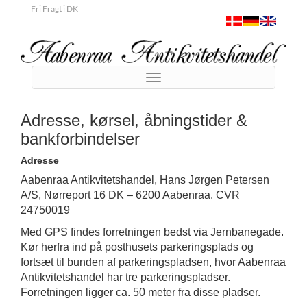
Fri Fragt i DK
Toggle
navigation
Adresse, kørsel, åbningstider &
bankforbindelser
Adresse
Aabenraa Antikvitetshandel, Hans Jørgen Petersen
A/S, Nørreport 16 DK – 6200 Aabenraa. CVR
24750019
Med GPS findes forretningen bedst via Jernbanegade.
Kør herfra ind på posthusets parkeringsplads og
fortsæt til bunden af parkeringspladsen, hvor Aabenraa
Antikvitetshandel har tre parkeringspladser.
Forretningen ligger ca. 50 meter fra disse pladser.