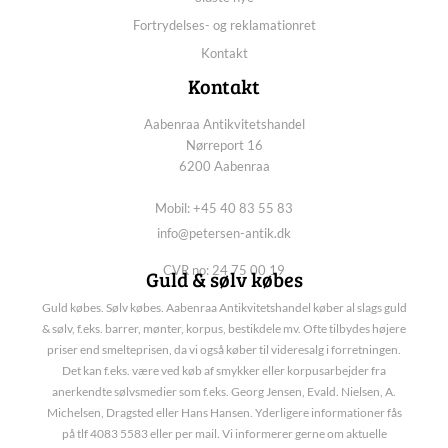
Fortrydelses- og reklamationret
Kontakt
Kontakt
Aabenraa Antikvitetshandel
Nørreport 16
6200 Aabenraa
Mobil: +45 40 83 55 83
info@petersen-antik.dk
CVR no: 24 75 00 19
Guld & sølv købes
Guld købes. Sølv købes. Aabenraa Antikvitetshandel køber al slags guld
& sølv, f.eks. barrer, mønter, korpus, bestikdele mv. Ofte tilbydes højere
priser end smelteprisen, da vi også køber til videresalg i forretningen.
Det kan f.eks. være ved køb af smykker eller korpusarbejder fra
anerkendte sølvsmedier som f.eks. Georg Jensen, Evald. Nielsen, A.
Michelsen, Dragsted eller Hans Hansen. Yderligere informationer fås
på tlf 4083 5583 eller per mail. Vi informerer gerne om aktuelle